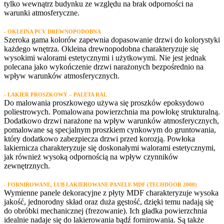
tylko wewnątrz budynku ze względu na brak odporności na
warunki atmosferyczne.
- OKLEINA PCV DREWNOPODOBNA
Szeroka gama kolorów zapewnia dopasowanie drzwi do kolorystyki
każdego wnętrza. Okleina drewnopodobna charakteryzuje się
wysokimi walorami estetycznymi i użytkowymi. Nie jest jednak
polecana jako wykończenie drzwi narażonych bezpośrednio na
wpływ warunków atmosferycznych.
- LAKIER PROSZKOWY – PALETA RAL
Do malowania proszkowego używa się proszków epoksydowo
poliestrowych. Pomalowana powierzchnia ma powłokę strukturalną.
Dodatkowo drzwi narażone na wpływ warunków atmosferycznych,
pomalowane są specjalnym proszkiem cynkowym do gruntowania,
który dodatkowo zabezpiecza drzwi przed korozją. Powłoka
lakiernicza charakteryzuje się doskonałymi walorami estetycznymi,
jak również wysoką odpornością na wpływ czynników
zewnętrznych.
- FORNIROWANE, LUB LAKIEROWANE PANELE MDF (TECHDOOR 2000)
Wymienne panele dekoracyjne z płyty MDF charakteryzuje wysoka
jakość, jednorodny skład oraz duża gęstość, dzięki temu nadają się
do obróbki mechanicznej (frezowanie). Ich gładka powierzchnia
idealnie nadaje się do lakierowania bądź fornirowania. Są także