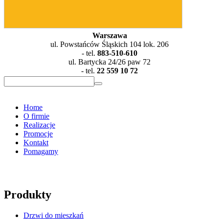
Warszawa
ul. Powstańców Śląskich 104 lok. 206
- tel.
883-510-610
ul. Bartycka 24/26 paw 72
- tel.
22 559 10 72
Home
O firmie
Realizacje
Promocje
Kontakt
Pomagamy
Produkty
Drzwi do mieszkań