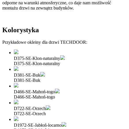
odporne na warunki atmosferyczne, co daje nam możliwość
montażu drzwi na zewnątrz budynków.
Kolorystyka
Przykładowe okleiny dla drzwi TECHDOOR:
D375-SE-Klon-naturalny
D375-SE-Klon-naturalny
D381-SE-Buk
D381-SE-Buk
D466-SE-Mahoń-togo
D466-SE-Mahoń-togo
D722-SE-Orzech
D722-SE-Orzech
D1972-SE-Jabłoń-locarno