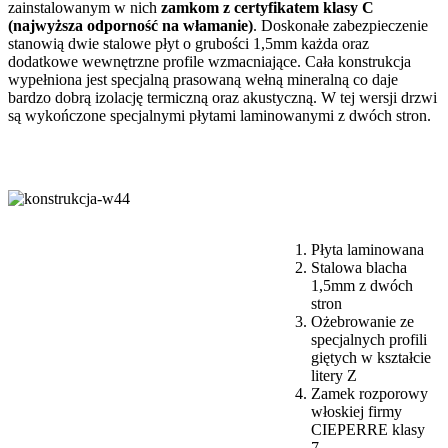
zainstalowanym w nich
zamkom z certyfikatem klasy C
(najwyższa odporność na włamanie)
. Doskonałe zabezpieczenie
stanowią dwie stalowe płyt o grubości 1,5mm każda oraz
dodatkowe wewnętrzne profile wzmacniające. Cała konstrukcja
wypełniona jest specjalną prasowaną wełną mineralną co daje
bardzo dobrą izolację termiczną oraz akustyczną. W tej wersji drzwi
są wykończone specjalnymi płytami laminowanymi z dwóch stron.
Płyta laminowana
Stalowa blacha
1,5mm z dwóch
stron
Ożebrowanie ze
specjalnych profili
giętych w kształcie
litery Z
Zamek rozporowy
włoskiej firmy
CIEPERRE klasy
7