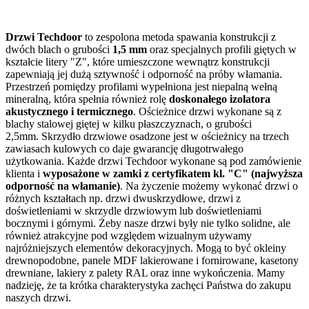
Drzwi Techdoor
to zespolona metoda spawania konstrukcji z
dwóch blach o grubości
1,5 mm
oraz specjalnych profili giętych w
kształcie litery "Z", które umieszczone wewnątrz konstrukcji
zapewniają jej dużą sztywność i odporność na próby włamania.
Przestrzeń pomiędzy profilami wypełniona jest niepalną wełną
mineralną, która spełnia również rolę
doskonałego izolatora
akustycznego i termicznego
. Ościeżnice drzwi wykonane są z
blachy stalowej giętej w kilku płaszczyznach, o grubości
2,5mm. Skrzydło drzwiowe osadzone jest w ościeżnicy na trzech
zawiasach kulowych co daje gwarancję długotrwałego
użytkowania. Każde drzwi Techdoor wykonane są pod zamówienie
klienta i
wyposażone w zamki z certyfikatem kl. "C" (najwyższa
odporność na włamanie)
. Na życzenie możemy wykonać drzwi o
różnych kształtach np. drzwi dwuskrzydłowe, drzwi z
doświetleniami w skrzydle drzwiowym lub doświetleniami
bocznymi i górnymi. Żeby nasze drzwi były nie tylko solidne, ale
również atrakcyjne pod względem wizualnym używamy
najróżniejszych elementów dekoracyjnych. Mogą to być okleiny
drewnopodobne, panele MDF lakierowane i fornirowane, kasetony
drewniane, lakiery z palety RAL oraz inne wykończenia. Mamy
nadzieję, że ta krótka charakterystyka zachęci Państwa do zakupu
naszych drzwi.