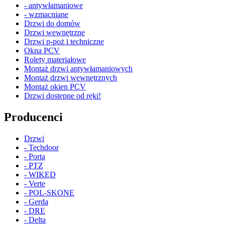
- antywłamaniowe
- wzmacniane
Drzwi do domów
Drzwi wewnętrzne
Drzwi p-poż i techniczne
Okna PCV
Rolety materiałowe
Montaż drzwi antywłamaniowych
Montaż drzwi wewnętrznych
Montaż okien PCV
Drzwi dostępne od ręki!
Producenci
Drzwi
- Techdoor
- Porta
- PTZ
- WIKĘD
- Verte
- POL-SKONE
- Gerda
- DRE
- Delta